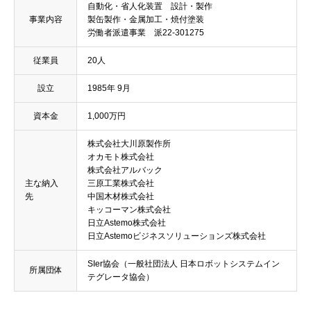
自動化・省人化装置 設計・製作
事業内容
製缶製作・金属加工・焼付塗装
労働者派遣事業 派22-301275
従業員
20人
設立
1985年 9月
資本金
1,000万円
株式会社大川原製作所
オカモト株式会社​
株式会社アルバック
主な納入
三原工業株式会社
先
中国木材株式会社
キッコーマン株式会社
日立Astemo株式会社
日立Astemoビジネスソリューションズ株式会社
SIer協会（一般社団法人 日本ロボットシステムイン
所属団体
テグレータ協会）