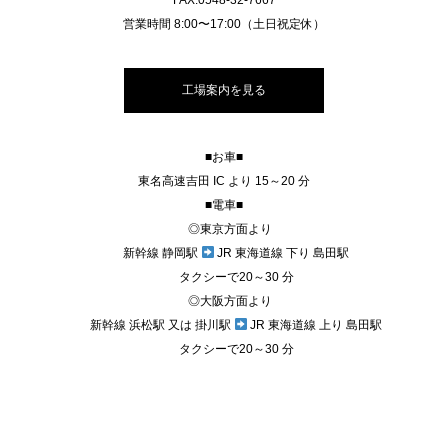
営業時間 8:00〜17:00（土日祝定休）
工場案内を見る
■お車■
東名高速吉田 IC より 15～20 分
■電車■
◎東京方面より
新幹線 静岡駅
JR 東海道線 下り 島田駅
タクシーで20～30 分
◎大阪方面より
新幹線 浜松駅 又は 掛川駅
JR 東海道線 上り 島田駅
タクシーで20～30 分