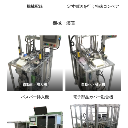
機械配線
定寸搬送を行う特殊コンベア
機械・装置
自動化・省人機
自動化・省人機
バスバー挿入機
電子部品カバー勘合機