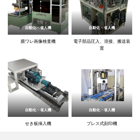
自動化・省人機
自動化・省人機
膜ワレ画像検査機
電子部品圧入、溶接、搬送装
置
自動化・省人機
自動化・省人機
せき板挿入機
プレス式刻印機