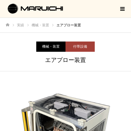
実績
機械・装置
エアプロー装置
ホーム
機械・装置
付帯設備
エアプロー装置