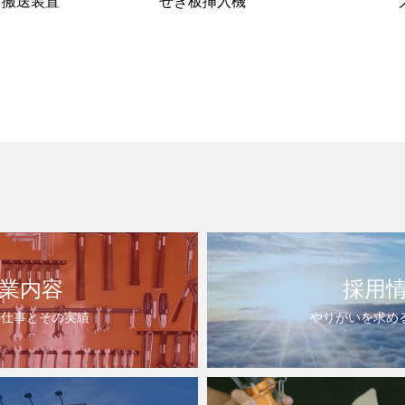
、搬送装置
せき板挿入機
業内容
採用
の仕事とその実績
やりがいを求め