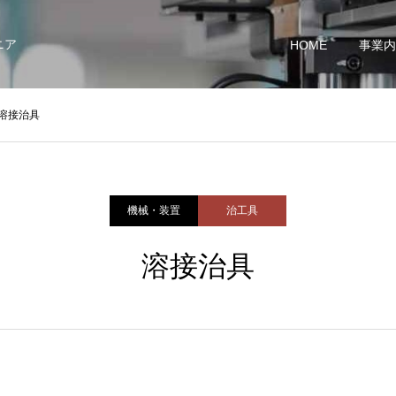
ニア
HOME
事業内
溶接治具
機械・装置
治工具
溶接治具