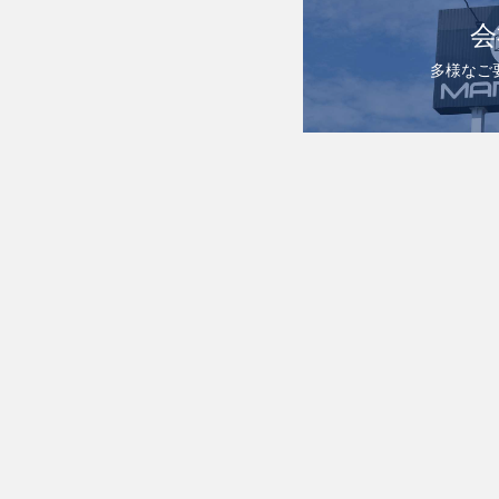
会
多様なご