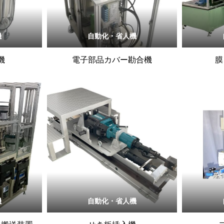
機
自動化・省人機
機
電子部品カバー勘合機
膜
機
自動化・省人機