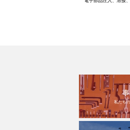
電子部品圧入、溶接
事
私たち