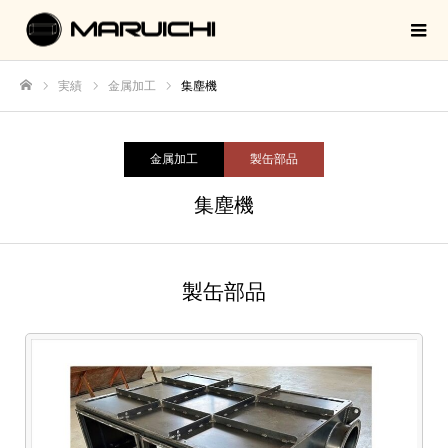
実績
金属加工
集塵機
ホーム
金属加工
製缶部品
集塵機
製缶部品