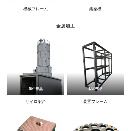
機械フレーム
集塵機
金属加工
製缶部品
製缶部品
サイロ架台
装置フレーム