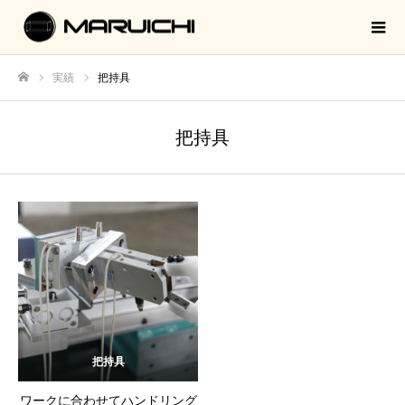
実績
把持具
ホーム
把持具
把持具
ワークに合わせてハンドリング