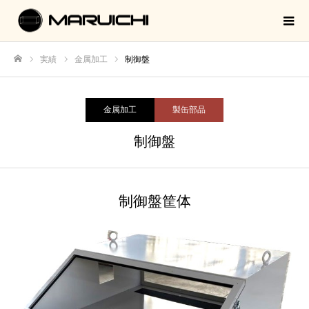
実績
金属加工
制御盤
ホーム
金属加工
製缶部品
制御盤
制御盤筐体