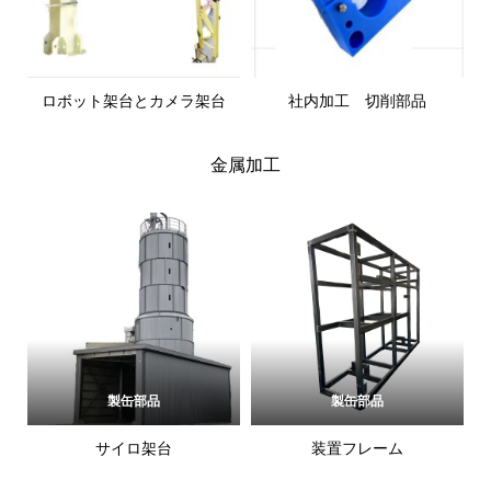
ロボット架台とカメラ架台
社内加工 切削部品
金属加工
製缶部品
製缶部品
サイロ架台
装置フレーム